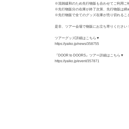
※混雑緩和のため先行物販も合わせてご利用ご
※先行物販分の在庫が終了次第、先行物販は締
※先行物販で全てのグッズ在庫が売り切れるこ
是非、ツアー会場で物販にお立ち寄りください
ツアーグッズ詳細はこちら▼
https://yaiko.jp/news/358755
『DOOR to DOORS』ツアー詳細はこちら▼
https://yaiko.jp/event/357871