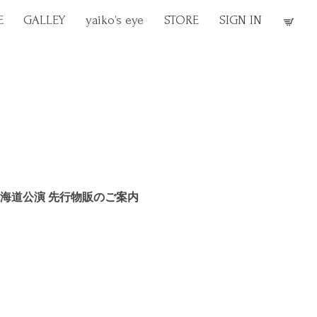
E
GALLEY
yaiko’s eye
STORE
SIGN IN
 6/17 北海道公演 先行物販のご案内