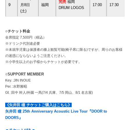
完売
福岡
9
月8日
福岡
17:00
17:30
DRUM LOGOS
(土)
○チケット料金
全席指定 7,500円（税込）
※ドリンク代別途必要
※未就学児童は保護者の膝上観覧可能(椅子席に限る)ですが、周りのお客様
の迷惑にならないようご注意ください。
※小学生以上のお子様からチケットが必要です。
○SUPPORT MEMBER
Key. :JIN INOUE
Per. :水野雅昭
Gt. :田中 幹人/外園 一馬(7/4 兵庫、7/5 岡山、8/1 名古屋)
《矢井田 瞳 チケットご購入はこちら》
矢井田 瞳 25th Anniversary Acoustic Live Tour『DOOR to
DOORS』