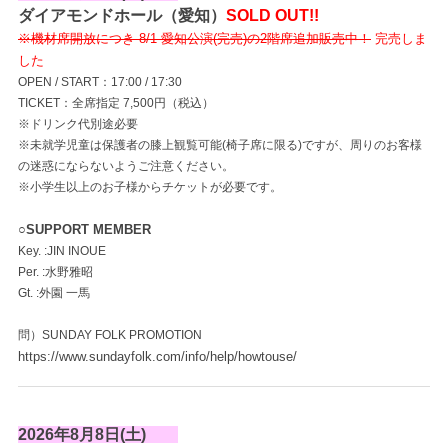
ダイアモンドホール（愛知）
SOLD OUT!!
※機材席開放につき 8/1 愛知公演(完売)の2階席追加販売中！
完売しま
した
OPEN / START：17:00 / 17:30
TICKET：全席指定 7,500円（税込）
※ドリンク代別途必要
※未就学児童は保護者の膝上観覧可能(椅子席に限る)ですが、周りのお客様
の迷惑にならないようご注意ください。
※小学生以上のお子様からチケットが必要です。
○SUPPORT MEMBER
Key. :JIN INOUE
Per. :水野雅昭
Gt. :外園 一馬
問）SUNDAY FOLK PROMOTION
https://www.sundayfolk.com/info/help/howtouse/
2026年8月8日(土)