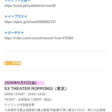
▼チケットぴあ▼
https://w.pia.jp/t/yaidahitomi-tour26/
▼イープラス▼
https://eplus.jp/sf/word/0000001237
▼ローチケ▼
https://l-tike.com/concert/mevent/?mid=475384
各公演情報
2026年6月5日(金)
EX THEATER ROPPONGI（東京）
OPEN / START：18:00 / 19:00
TICKET：全席指定 7,500円（税込）
※ドリンク代別途必要
※未就学児童は保護者の膝上観覧可能(椅子席に限る)ですが、周りのお客様