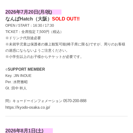
2026年7月20日(月/祝)
なんばHatch（大阪）
SOLD OUT!!
OPEN / START：16:30 / 17:30
TICKET：全席指定 7,500円（税込）
※ドリンク代別途必要
※未就学児童は保護者の膝上観覧可能(椅子席に限る)ですが、周りのお客様
の迷惑にならないようご注意ください。
※小学生以上のお子様からチケットが必要です。
○SUPPORT MEMBER
Key. :JIN INOUE
Per. :水野雅昭
Gt. :田中 幹人
0570-200-888
問）キョードーインフォメーション
https://kyodo-osaka.co.jp/
2026年8月1日(土)