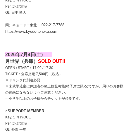
Key. :JIN INOUE
Per. :水野雅昭
Gt. :田中 幹人
022-217-7788
問）キョードー東北
https://www.kyodo-tohoku.com
2026年7月4日(土)
月世界（兵庫）
SOLD OUT!!
OPEN / START：17:00 / 17:30
TICKET：全席指定 7,500円（税込）
※ドリンク代別途必要
※未就学児童は保護者の膝上観覧可能(椅子席に限る)ですが、周りのお客様
の迷惑にならないようご注意ください。
※小学生以上のお子様からチケットが必要です。
○SUPPORT MEMBER
Key. :JIN INOUE
Per. :水野雅昭
Gt. :外園 一馬