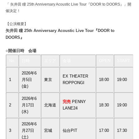
「 矢井田 瞳 25th Anniversary Acoustic Live Tour『DOOR to DOORS』」開
催決定！
【公演概要】
矢井田 瞳 25th Anniversary Acoustic Live Tour『DOOR to
DOORS』
○開催日時 会場
No.
日時
エリア
会場
OPEN
START
2026年6
EX THEATER
1
月5日
東京
18:00
19:00
ROPPONGI
(金)
2026年6
完売
PENNY
2
月17日
北海道
18:30
19:00
LANE24
(水)
2026年6
3
月27日
宮城
仙台PIT
17:00
17:30
(土)