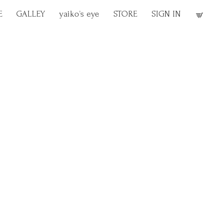
E
GALLEY
yaiko’s eye
STORE
SIGN IN