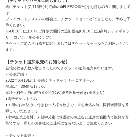
【チケットリセールに関しまして】
既にチケット(7月16日(土)高崎clubFLEEZ公演分)をお持ちの方に関しまして
は、
プレイガイドシステムの都合上、チケットリセールができません。予めご了
承ください。
※4月16日(土)10:00以降販売開始の追加販売(6月18日(土)高崎シティギャラ
リー コアホール公演分)にて
チケットご購入される方に関しましてはチケットリセールをご利用いただけ
ます。
【チケット追加販売のお知らせ】
会場の収容人数が増えましたのでチケットの追加発売を行います。
＜公演詳細＞
2022
年6月18日(土)高崎シティギャラリー コアホール
開場17：30/開演18：00
席種・料金：自由席￥6,000(税込)※整理番号付き(座席あり)
●電子チケットのみ
●１回のお申込みに付きお一人様４枚まで ※お申込み時に同行者情報を登
録していただきます
●小学生以上有料。未就学児童は保護者の膝上など座席の範囲内で観覧が可
能ですが、周りのお客様のご迷惑にならないようご注意ください
＜チケット販売＞