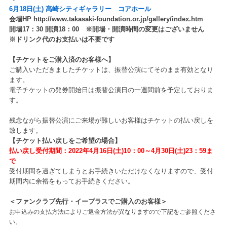
6
月18日(土) 高崎シティギャラリー コアホール
会場HP
http://www.takasaki-foundation.or.jp/gallery/index.htm
開場17：30 開演18：00 ※開場・開演時間の変更はございません
※ドリンク代のお支払いは不要です
【チケットをご購入済のお客様へ】
ご購入いただきましたチケットは、振替公演にてそのまま有効となり
ます。
電子チケットの発券開始日は振替公演日の一週間前を予定しておりま
す。
残念ながら振替公演にご来場が難しいお客様はチケットの払い戻しを
致します。
【チケット払い戻しをご希望の場合】
払い戻し受付期間：2022年4月16日(土)10：00～4月30日(土)23：59ま
で
受付期間を過ぎてしまうとお手続きいただけなくなりますので、受付
期間内に余裕をもってお手続きください。
＜ファンクラブ先行・イープラスでご購入のお客様＞
お申込みの支払方法によりご返金方法が異なりますので下記をご参照くださ
い。