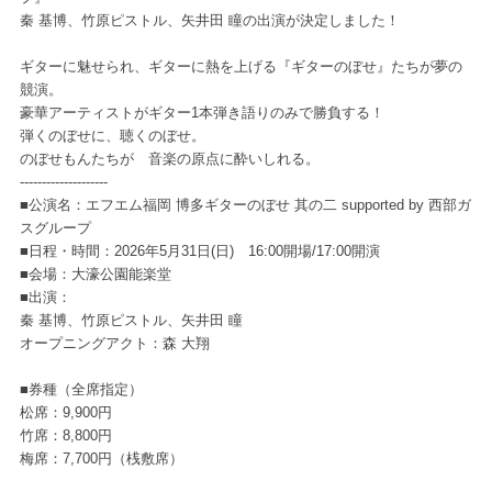
秦 基博、竹原ピストル、矢井田 瞳の出演が決定しました！
ギターに魅せられ、ギターに熱を上げる『ギターのぼせ』たちが夢の
競演。
豪華アーティストがギター1本弾き語りのみで勝負する！
弾くのぼせに、聴くのぼせ。
のぼせもんたちが 音楽の原点に酔いしれる。
--------------------
■公演名：エフエム福岡 博多ギターのぼせ 其の二 supported by 西部ガ
スグループ
■日程・時間：2026年5月31日(日) 16:00開場/17:00開演
■会場：大濠公園能楽堂
■出演：
秦 基博、竹原ピストル、矢井田 瞳
オープニングアクト：森 大翔
■券種（全席指定）
松席：9,900円
竹席：8,800円
梅席：7,700円（桟敷席）