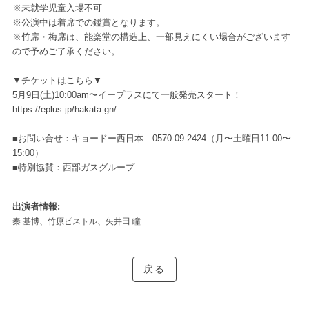
※未就学児童入場不可
※公演中は着席での鑑賞となります。
※竹席・梅席は、能楽堂の構造上、一部見えにくい場合がございます
ので予めご了承ください。
▼チケットはこちら▼
5月9日(土)10:00am〜イープラスにて一般発売スタート！
https://eplus.jp/hakata-gn/
■お問い合せ：キョードー西日本 0570-09-2424（月〜土曜日11:00〜
15:00）
■特別協賛：西部ガスグループ
出演者情報
秦 基博、竹原ピストル、矢井田 瞳
戻る