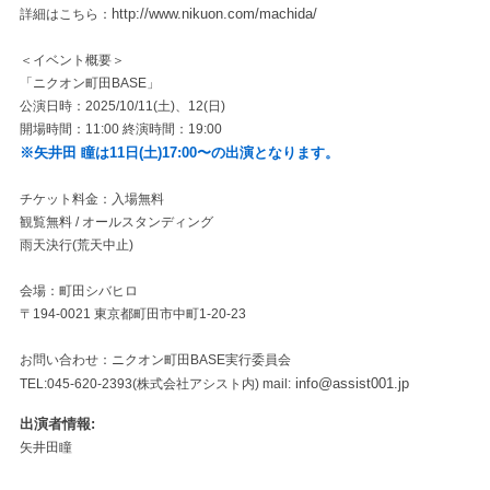
http://www.nikuon.com/machida/
詳細はこちら：
＜イベント概要＞
「ニクオン町田BASE」
公演日時：2025/10/11(土)、12(日)
開場時間：11:00 終演時間：19:00
※矢井田 瞳は11日(土)17:00〜の出演となります。
チケット料金：入場無料
観覧無料 / オールスタンディング
雨天決行(荒天中止)
会場：町田シバヒロ
〒194-0021 東京都町田市中町1-20-23
お問い合わせ：ニクオン町田BASE実行委員会
info@assist001.jp
TEL:045-620-2393(株式会社アシスト内) mail:
出演者情報
矢井田瞳