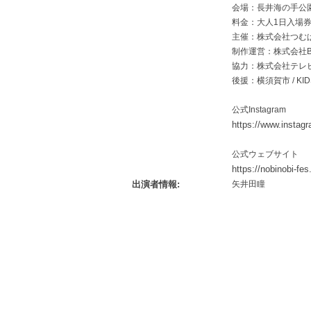
会場：長井海の手公園
料金：大人1日入場券6
主催：株式会社つむぱ
制作運営：株式会社BACKL
協力：株式会社テレヒ
後援：横須賀市 / KIDS
公式Instagram
https://www.instag
公式ウェブサイト
https://nobinobi-fe
出演者情報
矢井田瞳