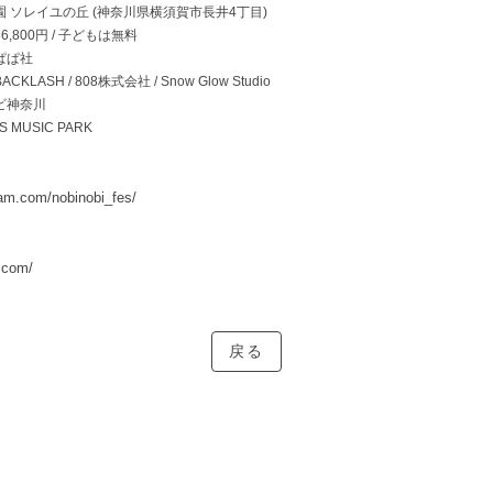
 ソレイユの丘 (神奈川県横須賀市長井4丁目)
,800円 / 子どもは無料
ぱ社
ASH / 808株式会社 / Snow Glow Studio
゙神奈川
 MUSIC PARK
ram.com/nobinobi_fes/
s.com/
戻る