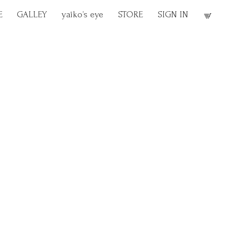
E
GALLEY
yaiko’s eye
STORE
SIGN IN