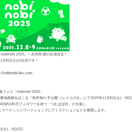
の 『nobinobi 2025』へ矢井田 瞳の出演決定！
11月8日(土)の出演です！
://nobinobi-fes.com
ェス「nobinobi 2025」
敷地面積をほこる『長井海の 手公園 ソレイユの丘』にて2025年11月8日(土)・9日
NS約180万フォロワーを持つ「つむぱぱ社」が主催し、
゙にマーケットにワークショップにアトラクションなどを展開します。
(土)、9日(日)