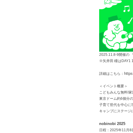
2025.11.8-9開催
※矢井田 瞳はDAY1 
https
詳細はこちら：
＜イベント概要＞
こどもみんな無料!家族フ
東京ドーム約6個分の
子育て世代を中心にS
キャンプにステーシ
nobinobi 2025
日程：2025年11月8日