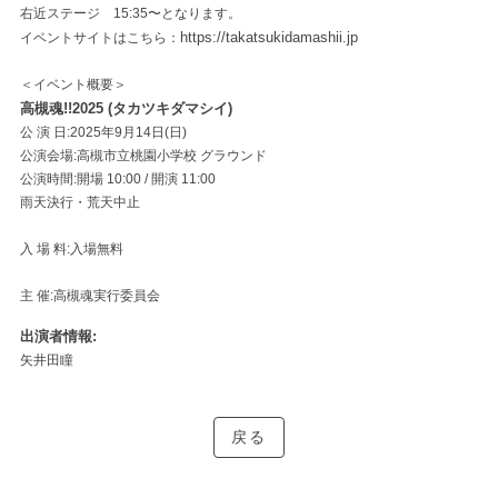
右近ステージ 15:35〜となります。
https://takatsukidamashii.jp
イベントサイトはこちら：
＜イベント概要＞
高槻魂!!2025 (タカツキダマシイ)
公 演 日:2025年9月14日(日)
公演会場:高槻市立桃園小学校 グラウンド
公演時間:開場 10:00 / 開演 11:00
雨天決行・荒天中止
入 場 料:入場無料
主 催:高槻魂実行委員会
出演者情報
矢井田瞳
戻る