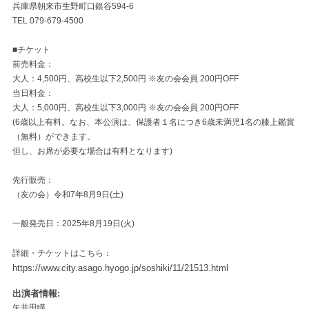
兵庫県朝来市生野町口銀谷594-6
TEL 079-679-4500
■チケット
前売料金：
大人：4,500円、高校生以下2,500円 ※友の会会員 200円OFF
当日料金：
大人：5,000円、高校生以下3,000円 ※友の会会員 200円OFF
(6歳以上有料。なお、本公演は、保護者１名につき6歳未満児1名の膝上鑑賞
（無料）ができます。
但し、お席が必要な場合は有料となります)
先行販売：
（友の会）令和7年8月9日(土)
一般発売日：2025年8月19日(火)
詳細・チケットはこちら：
https://www.city.asago.hyogo.jp/soshiki/11/21513.html
出演者情報
矢井田瞳