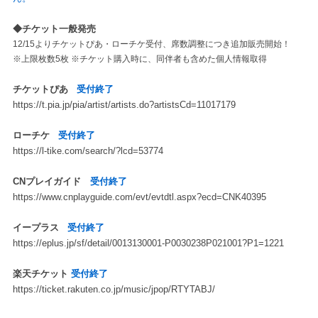
◆チケット一般発売
12/15よりチケットぴあ・ローチケ受付、席数調整につき追加販売開始！
※上限枚数5枚 ※チケット購入時に、同伴者も含めた個人情報取得
チケットぴあ
受付終了
https://t.pia.jp/pia/artist/artists.do?artistsCd=11017179
ローチケ
受付終了
https://l-tike.com/search/?lcd=53774
CNプレイガイド
受付終了
https://www.cnplayguide.com/evt/evtdtl.aspx?ecd=CNK40395
イープラス
受付終了
https://eplus.jp/sf/detail/0013130001-P0030238P021001?P1=1221
楽天チケット
受付終了
https://ticket.rakuten.co.jp/music/jpop/RTYTABJ/