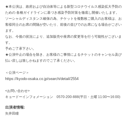
★本公演は、政府および自治体等による新型コロナウイルス感染拡大予防の
ための 各種ガイドラインに基づき感染予防対策を徹底し開催いたします。
ソーシャルディスタンス確保の為、チケットを複数枚ご購入のお客様は、お
客様同士のお席の間隔が空いたり、前後の並びでのお席になる場合がござい
ます。
なお、今後の状況により、追加販売や座席の変更等を行う可能性がございま
す。
予めご了承下さい。
★公演中止の場合を除き、お客様のご事情によるチケットのキャンセル及び
払い戻しは致しかねますのでご了承ください。
＜公演ページ＞
https://kyodo-osaka.co.jp/search/detail/2554
<お問い合わせ>
キョードーインフォメーション 0570-200-888(平日・土曜 11:00〜16:00)
出演者情報
矢井田瞳