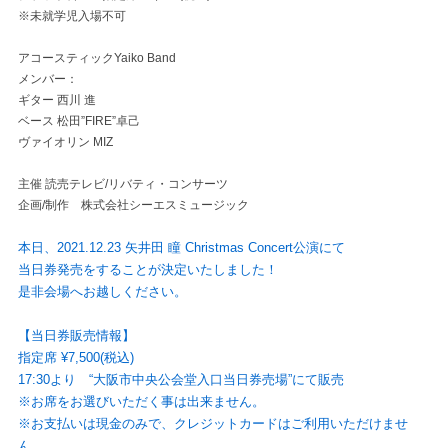
※未就学児入場不可
アコースティックYaiko Band
メンバー：
ギター 西川 進
ベース 松田”FIRE”卓己
ヴァイオリン MIZ
主催 読売テレビ/リバティ・コンサーツ
企画/制作 株式会社シーエスミュージック
本日、2021.12.23 矢井田 瞳 Christmas Concert公演にて
当日券発売をすることが決定いたしました！
是非会場へお越しください。
【当日券販売情報】
指定席 ¥7,500(税込)
17:30より “大阪市中央公会堂入口当日券売場”にて販売
※お席をお選びいただく事は出来ません。
※お支払いは現金のみで、クレジットカードはご利用いただけませ
ん。