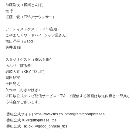
加藤浩次（極楽とんぼ）
進行
江藤 愛（TBSアナウンサー）
アーティストゲスト（※50音順）
こやまたくや（ヤバイTシャツ屋さん）
橋口洋平（wacci）
矢井田 瞳
スタジオゲスト（※50音順）
あんり（ぼる塾）
岩﨑大昇（KEY TO LIT）
岡田結実
土田晃之
矢作兼（おぎやはぎ）
※民放公式テレビ配信サービス・TVer で配信する動画は放送内容と一部異な
る場合がございます。
[番組公式サイト]
https://www.tbs.co.jp/program/goodphrases/
[番組公式 X] @guttophrase_tbs
[番組公式 TikTok] @good_phrase_tbs