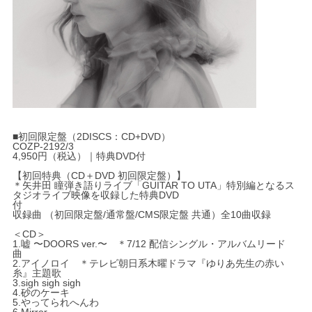
■初回限定盤（2DISCS：CD+DVD）
COZP-2192/3
4,950円（税込）｜特典DVD付
【初回特典（CD＋DVD 初回限定盤）】
＊矢井田 瞳弾き語りライブ「GUITAR TO UTA」特別編となるス
タジオライブ映像を収録した特典DVD
付
収録曲 （初回限定盤/通常盤/CMS限定盤 共通）全10曲収録
＜CD＞
1.嘘 〜DOORS ver.〜 ＊7/12 配信シングル・アルバムリード
曲
2.アイノロイ ＊テレビ朝日系木曜ドラマ『ゆりあ先生の赤い
糸』主題歌
3.sigh sigh sigh
4.砂のケーキ
5.やってられへんわ